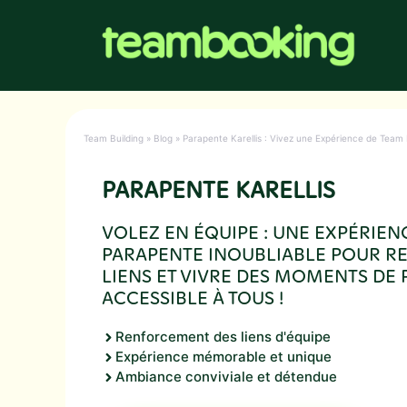
Aller
au
contenu
Team Building
»
Blog
»
Parapente Karellis : Vivez une Expérience de Team 
PARAPENTE KARELLIS
VOLEZ EN ÉQUIPE : UNE EXPÉRIEN
PARAPENTE INOUBLIABLE POUR R
LIENS ET VIVRE DES MOMENTS DE 
ACCESSIBLE À TOUS !
Renforcement des liens d'équipe
Expérience mémorable et unique
Ambiance conviviale et détendue