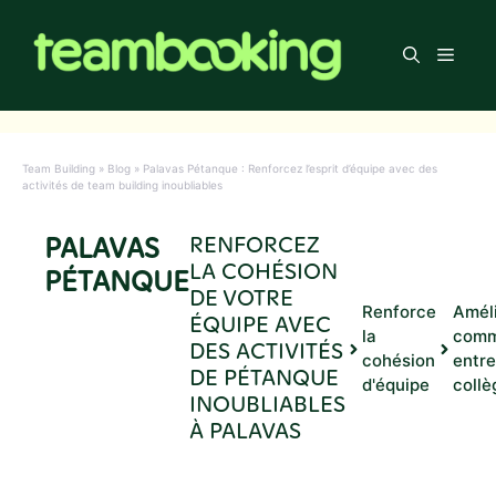
Aller
au
Men
contenu
Team Building
»
Blog
»
Palavas Pétanque : Renforcez l’esprit d’équipe avec des
activités de team building inoubliables
PALAVAS
RENFORCEZ
LA COHÉSION
PÉTANQUE
DE VOTRE
Renforce
Améli
ÉQUIPE AVEC
la
comm
DES ACTIVITÉS
cohésion
entre
DE PÉTANQUE
d'équipe
collè
INOUBLIABLES
À PALAVAS