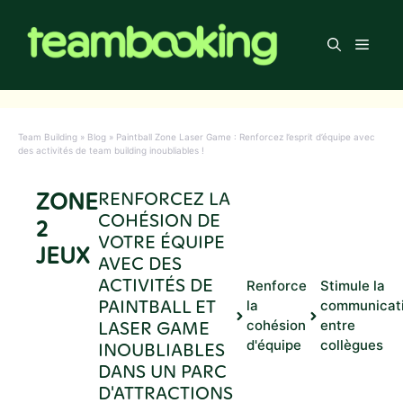
Aller
au
Men
contenu
Team Building
»
Blog
»
Paintball Zone Laser Game : Renforcez l’esprit d’équipe avec
des activités de team building inoubliables !
ZONE
RENFORCEZ LA
COHÉSION DE
2
VOTRE ÉQUIPE
JEUX
AVEC DES
ACTIVITÉS DE
Renforce
Stimule la
PAINTBALL ET
la
communicat
LASER GAME
cohésion
entre
d'équipe
collègues
INOUBLIABLES
DANS UN PARC
D'ATTRACTIONS