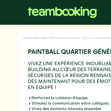
Aller
au
contenu
Team Building
»
Blog
»
Paintball Quartier Général : Renforcez la Cohésion 
PAINTBALL QUARTIER GÉNÉ
VIVEZ UNE EXPÉRIENCE INOUBLIA
BUILDING AU CŒUR DES TERRAINS 
SÉCURISÉS DE LA RÉGION RENNAIS
DÈS MAINTENANT POUR DES ÉMOT
EN ÉQUIPE !
Renforcez la cohésion d'équipe
Stimulez la communication entre collègues
Vivez des moments intenses ensemble