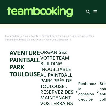
Aller
au
Men
contenu
Team Building
»
Blog
»
Aventure Paintball Park Toulouse : Organisez votre Team
Building Inoubliable à Saint-Orens – Réservez Maintenant !
AVENTURE
ORGANISEZ
VOTRE TEAM
PAINTBALL
BUILDING
PARK
INOUBLIABLE
TOULOUSE
AU PAINTBALL
PARK PRÈS DE
Renforcez
Sti
TOULOUSE :
la
com
RÉSERVEZ DÈS
cohésion
ent
MAINTENANT
d'équipe
col
VOS TERRAINS