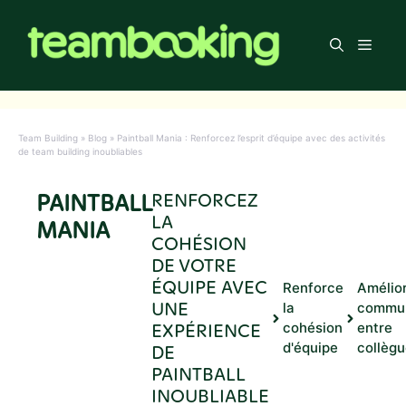
Aller
au
Men
contenu
Team Building
»
Blog
»
Paintball Mania : Renforcez l’esprit d’équipe avec des activités
de team building inoubliables
PAINTBALL
RENFORCEZ
LA
MANIA
COHÉSION
DE VOTRE
ÉQUIPE AVEC
Renforce
Amélior
UNE
la
commun
EXPÉRIENCE
cohésion
entre
d'équipe
collèg
DE
PAINTBALL
INOUBLIABLE