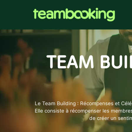
Aller
au
contenu
TEAM BUI
Le Team Building : Récompenses et Célébra
Elle consiste à récompenser les membres 
de créer un senti