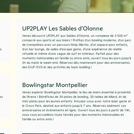
UP2PLAY Les Sables d'Olonne
Venez découvrir UP2PLAY aux Sables d'Olonne, un complexe de 3 500 m²
consacré aux sports et aux loisirs ! Profitez d'un bowling moderne, d'un parc
de trampolines avec un parcours Ninja Warrior, d'un espace pour enfants,
ts
d'un bar lounge, de salles d'escape game, d'une expérience de réalité
virtuelle et même d'une vague de surf en intérieur. Parfait pour des
moments mémorables en famille ou entre amis, ouvert tous les jours jusqu'à
2h du matin le week-end. Réservez dès maintenant pour des anniversaires,
des EVJF-EVG et des activités de team building !
Bowlingstar Montpellier
Venez explorer Bowlingstar Montpellier, le lieu de loisirs essentiel à proximité
es
de l'Arena ! Bénéficiez de 34 pistes de bowling, 30 tables de billard, et de
mini-pistes pour les jeunes enfants. Amusez-vous avec notre laser game et
le Croco Park, destiné aux enfants jusqu'à 7 ans. Réservez aisément vos
anniversaires et événements en ligne. Ouvert tous les jours à partir de 14h,
nous vous accueillons toute l'année pour des moments mémorables en
famille ou entre amis !