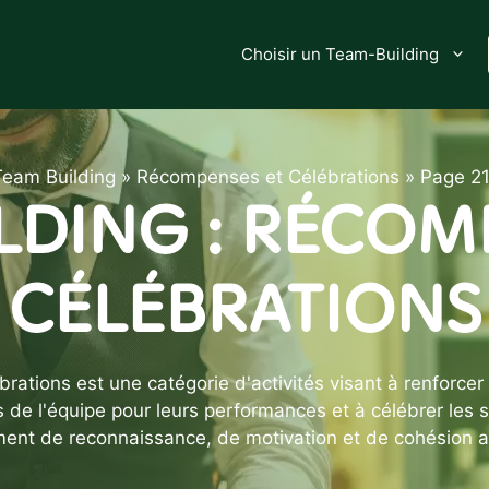
Choisir un Team-Building
Team Building
»
Récompenses et Célébrations
»
Page 21
LDING : RÉCOM
CÉLÉBRATIONS
tions est une catégorie d'activités visant à renforcer l
de l'équipe pour leurs performances et à célébrer les su
ment de reconnaissance, de motivation et de cohésion au