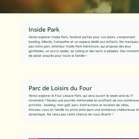
Inside Park
Venez explorer Inside Park, l'endroit parfait pour vos loisirs, comprenant
bowling, billards, trampoline et un espace dédié aux enfants. Ne manquez
pas notre parc extérieur Inside Park Adventure, qui propose des jeux
gonflables, un accro spider, du tubing et des karts à pédales. Des momen
de plaisir assurés pour toute la famille !
Parc de Loisirs du Four
Venez explorer le Four Leisure Park, qui sera ouvert le week-end du 11
novembre ! Passez une journée mémorable en profitant de nos nombreus
activités : bowling, mini-golf, parc d'attractions et location de vélos.
Amusez-vous en famille ou entre amis dans une ambiance chaleureuse et
dynamique. Ne ratez pas cette chance de vous divertir !