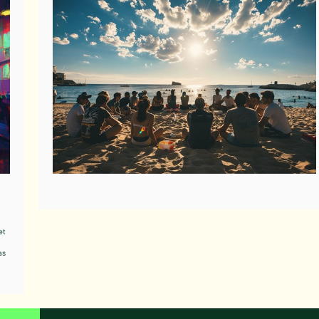
et
as