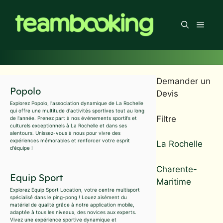
Aller
au
Men
contenu
Demander un
Popolo
Devis
Explorez Popolo, l'association dynamique de La Rochelle
qui offre une multitude d'activités sportives tout au long
Filtre
de l'année. Prenez part à nos événements sportifs et
culturels exceptionnels à La Rochelle et dans ses
alentours. Unissez-vous à nous pour vivre des
expériences mémorables et renforcer votre esprit
La Rochelle
d'équipe !
Charente-
Equip Sport
Maritime
Explorez Equip Sport Location, votre centre multisport
spécialisé dans le ping-pong ! Louez aisément du
matériel de qualité grâce à notre application mobile,
adaptée à tous les niveaux, des novices aux experts.
Vivez une expérience sportive dynamique et