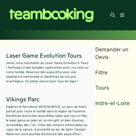
Aller
au
Men
contenu
Demander un
Laser Game Evolution Tours
Devis
Venez vivre l'excitation du Laser Game Evolution à Tours
! Participez à des batailles captivantes avec vos amis ou
Filtre
votre famille. Réservez dès aujourd'hui pour une
expérience mémorable et bénéficiez de nos prix
avantageux. Du plaisir assuré pour tous les âges !
Tours
Vikings Parc
Indre-et-Loire
Explorez le Parcabout MONTAUROUX, un parc de loisirs
parfait pour toute la famille dans la région de Fayence.
Bénéficiez d'activités diversifiées telles que l'accro-filet,
le laser game en plein air, le mini golf, et bien d'autres,
accessibles dès 1 an. Vivez des instants mémorables au
cœur de la nature, à proximité du lac de Saint-Cassien.
Réservez votre journée d'aventure dès aujourd'hui !