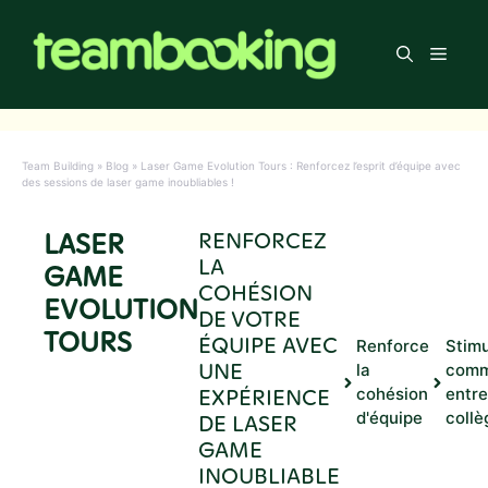
Aller
au
Men
contenu
Team Building
»
Blog
»
Laser Game Evolution Tours : Renforcez l’esprit d’équipe avec
des sessions de laser game inoubliables !
LASER
RENFORCEZ
LA
GAME
COHÉSION
EVOLUTION
DE VOTRE
TOURS
ÉQUIPE AVEC
Renforce
Stimu
UNE
la
comm
EXPÉRIENCE
cohésion
entre
d'équipe
collè
DE LASER
GAME
INOUBLIABLE