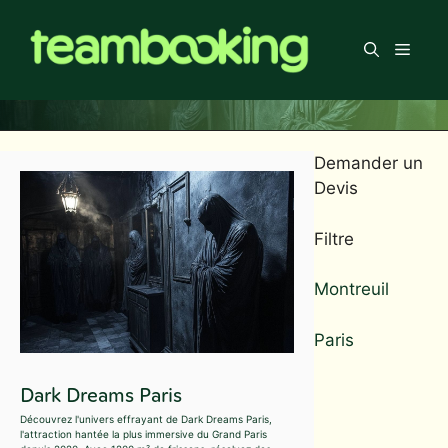
Aller
au
Men
contenu
Demander un
Devis
Filtre
Montreuil
Paris
Dark Dreams Paris
Découvrez l'univers effrayant de Dark Dreams Paris,
l'attraction hantée la plus immersive du Grand Paris