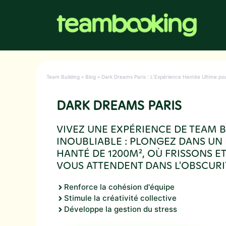
Aller
au
contenu
Team Building
»
Blog
»
Dark Dreams Paris : L’Expérience Hantée Ultime pou
DARK DREAMS PARIS
VIVEZ UNE EXPÉRIENCE DE TEAM 
INOUBLIABLE : PLONGEZ DANS UN
HANTÉ DE 1200M², OÙ FRISSONS E
VOUS ATTENDENT DANS L'OBSCURIT
Renforce la cohésion d'équipe
Stimule la créativité collective
Développe la gestion du stress