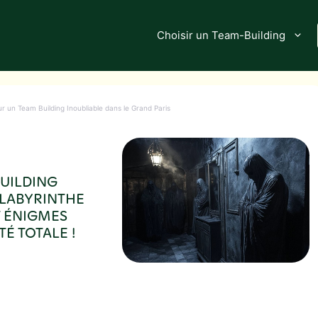
Choisir un Team-Building
r un Team Building Inoubliable dans le Grand Paris
BUILDING
 LABYRINTHE
T ÉNIGMES
É TOTALE !