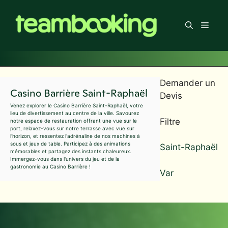
Aller
au
Men
contenu
Demander un
Casino Barrière Saint-Raphaël
Devis
Venez explorer le Casino Barrière Saint-Raphaël, votre
lieu de divertissement au centre de la ville. Savourez
Filtre
notre espace de restauration offrant une vue sur le
port, relaxez-vous sur notre terrasse avec vue sur
l'horizon, et ressentez l'adrénaline de nos machines à
sous et jeux de table. Participez à des animations
Saint-Raphaël
mémorables et partagez des instants chaleureux.
Immergez-vous dans l'univers du jeu et de la
gastronomie au Casino Barrière !
Var