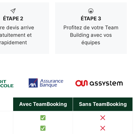
ÉTAPE 2
ÉTAPE 3
re devis arrive
Profitez de votre Team
atuitement et
Building avec vos
rapidement
équipes
Avec TeamBooking
Sans TeamBooking