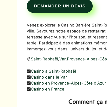
DEMANDER UN DEVIS
Venez explorer le Casino Barrière Saint-R
ville. Savourez notre espace de restaurati
terrasse avec vue sur l'horizon, et resse
table. Participez à des animations mémor
Immergez-vous dans l'univers du jeu et de
Saint-Raphaël
,
Var
,
Provence-Alpes-Côt
Casino à Saint-Raphaël
Casino dans le Var
Casino en Provence-Alpes-Côte d'Azur
Casino en France
Comment ça m