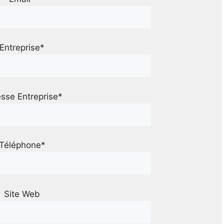
Entreprise*
sse Entreprise*
Téléphone*
Site Web