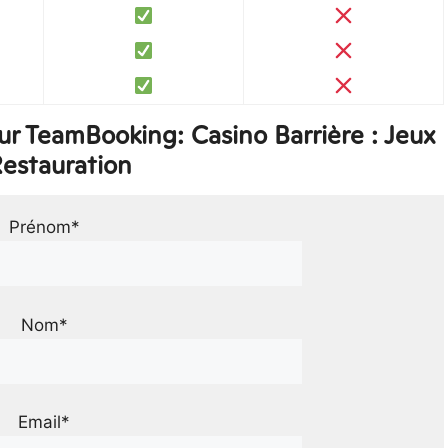
r TeamBooking: Casino Barrière : Jeux
Restauration
Prénom*
Nom*
Email*