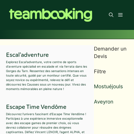
Aller
au
Men
contenu
Demander un
Escal'adventure
Devis
Explorez Escal'adventure, votre centre de sports
d'aventure spécialisé en escalade et via ferrata dans les
Filtre
Gorges du Tarn. Ressentez des sensations intenses en
toute sécurité, guidé par un moniteur certifié. Que vous
soyez novice ou expérimenté, relevez le défi et
découvrez les Causses sous un nouveau jour. Vivez des
Mostuéjouls
moments mémorables en pleine nature !
Aveyron
Escape Time Vendôme
Découvrez l'univers fascinant d'Escape Time Vendôme !
Participez à une expérience immersive exceptionnelle
avec des escape games de premier choix, où vous
devrez collaborer pour résoudre des énigmes
captivantes. Défiez Vincent LENOIR, l'agent ALPHA, et