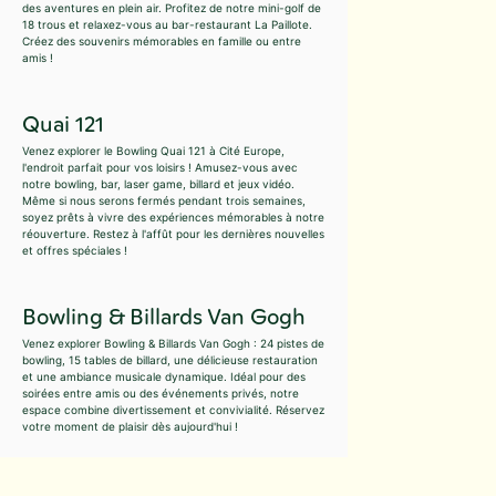
des aventures en plein air. Profitez de notre mini-golf de
18 trous et relaxez-vous au bar-restaurant La Paillote.
Créez des souvenirs mémorables en famille ou entre
amis !
Quai 121
Venez explorer le Bowling Quai 121 à Cité Europe,
l'endroit parfait pour vos loisirs ! Amusez-vous avec
notre bowling, bar, laser game, billard et jeux vidéo.
Même si nous serons fermés pendant trois semaines,
soyez prêts à vivre des expériences mémorables à notre
réouverture. Restez à l'affût pour les dernières nouvelles
et offres spéciales !
Bowling & Billards Van Gogh
Venez explorer Bowling & Billards Van Gogh : 24 pistes de
bowling, 15 tables de billard, une délicieuse restauration
et une ambiance musicale dynamique. Idéal pour des
soirées entre amis ou des événements privés, notre
espace combine divertissement et convivialité. Réservez
votre moment de plaisir dès aujourd'hui !