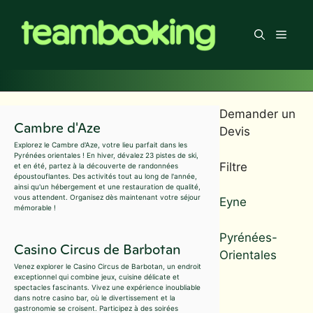
Aller
au
Men
contenu
Demander un
Cambre d'Aze
Devis
Explorez le Cambre d'Aze, votre lieu parfait dans les
Pyrénées orientales ! En hiver, dévalez 23 pistes de ski,
Filtre
et en été, partez à la découverte de randonnées
époustouflantes. Des activités tout au long de l'année,
ainsi qu'un hébergement et une restauration de qualité,
vous attendent. Organisez dès maintenant votre séjour
Eyne
mémorable !
Pyrénées-
Casino Circus de Barbotan
Orientales
Venez explorer le Casino Circus de Barbotan, un endroit
exceptionnel qui combine jeux, cuisine délicate et
spectacles fascinants. Vivez une expérience inoubliable
dans notre casino bar, où le divertissement et la
gastronomie se croisent. Participez à des soirées