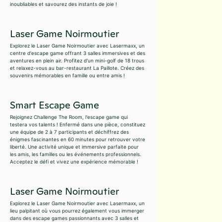
inoubliables et savourez des instants de joie !
Laser Game Noirmoutier
Explorez le Laser Game Noirmoutier avec Lasermaxx, un
centre d'escape game offrant 3 salles immersives et des
aventures en plein air. Profitez d'un mini-golf de 18 trous
et relaxez-vous au bar-restaurant La Paillote. Créez des
souvenirs mémorables en famille ou entre amis !
Smart Escape Game
Rejoignez Challenge The Room, l'escape game qui
testera vos talents ! Enfermé dans une pièce, constituez
une équipe de 2 à 7 participants et déchiffrez des
énigmes fascinantes en 60 minutes pour retrouver votre
liberté. Une activité unique et immersive parfaite pour
les amis, les familles ou les événements professionnels.
Acceptez le défi et vivez une expérience mémorable !
Laser Game Noirmoutier
Explorez le Laser Game Noirmoutier avec Lasermaxx, un
lieu palpitant où vous pourrez également vous immerger
dans des escape games passionnants avec 3 salles et