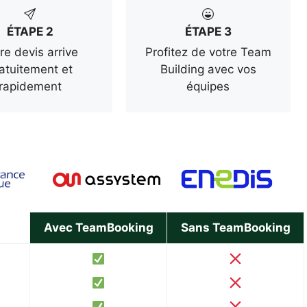
ÉTAPE 2
ÉTAPE 3
re devis arrive
Profitez de votre Team
atuitement et
Building avec vos
rapidement
équipes
Avec TeamBooking
Sans TeamBooking