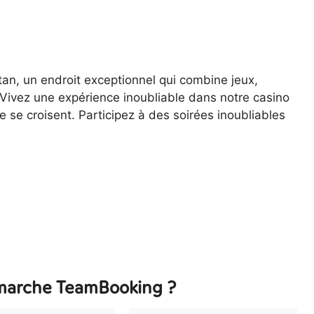
an, un endroit exceptionnel qui combine jeux,
. Vivez une expérience inoubliable dans notre casino
e se croisent. Participez à des soirées inoubliables
e
arche TeamBooking ?