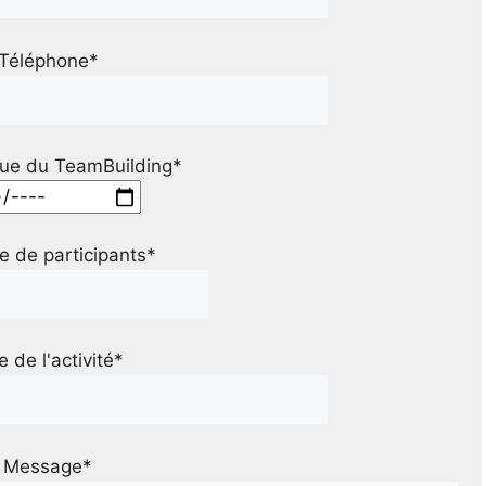
Téléphone*
ue du TeamBuilding*
 de participants*
le de l'activité*
Message*