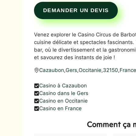
DEMANDER UN DEVIS
Venez explorer le Casino Circus de Barbot
cuisine délicate et spectacles fascinants
bar, où le divertissement et la gastronomi
et savourez des instants de joie !
Cazaubon
,
Gers
,
Occitanie
,
32150
,
Franc
Casino à Cazaubon
Casino dans le Gers
Casino en Occitanie
Casino en France
Comment ça m