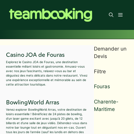
Aller
au
Men
contenu
Demander un
Casino JOA de Fouras
Devis
Explorez le Casino JOA de Fouras, une destination
essentielle mêlant loisirs et gastronomie. Amusez-vous
Filtre
avec nos jeux fascinants, relaxez-vous au bar et
dégustez des mets délicats dans notre restaurant. Vivez
une expérience exceptionnelle et mémorable au sein de
cette attraction touristique.
Fouras
BowlingWorld Arras
Charente-
Maritime
Venez explorer BowlingWorld Arras, votre destination de
loisirs essentielle ! Bénéficiez de 24 pistes de bowling,
d'un laser game excitant avec jusqu'à 20 gilets, de 12
billards et d'une salle de jeux vidéo. Détendez-vous dans
notre bar lounge tout en dégustant nos en-cas. Ouvert
tous les jours de l'année (sauf les lundis en dehors des