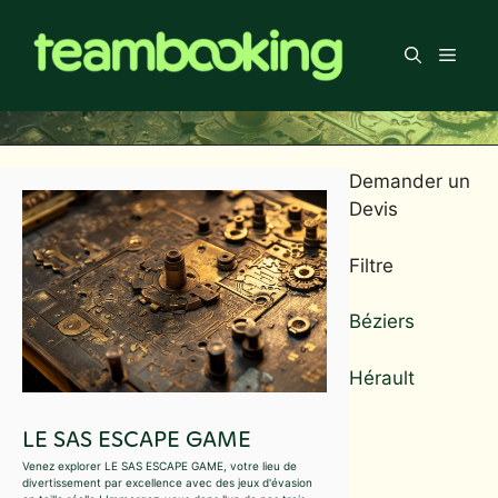
Aller
au
Men
contenu
Demander un
Devis
Filtre
Béziers
Hérault
LE SAS ESCAPE GAME
Venez explorer LE SAS ESCAPE GAME, votre lieu de
divertissement par excellence avec des jeux d'évasion