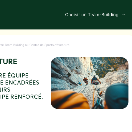
Choisir un Team-Building
tre Team Building au Centre de Sports d’Aventure
TURE
RE ÉQUIPE
DE ENCADRÉES
NIRS
UIPE RENFORCÉ.