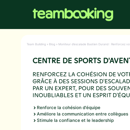
Aller
au
contenu
Team Building
»
Blog
»
Moniteur d’escalade Bastien Durand : Renforcez vo
CENTRE DE SPORTS D'AVEN
RENFORCEZ LA COHÉSION DE VOT
GRÂCE À DES SESSIONS D'ESCALA
PAR UN EXPERT, POUR DES SOUVE
INOUBLIABLES ET UN ESPRIT D'ÉQ
Renforce la cohésion d'équipe
Améliore la communication entre collègues
Stimule la confiance et le leadership