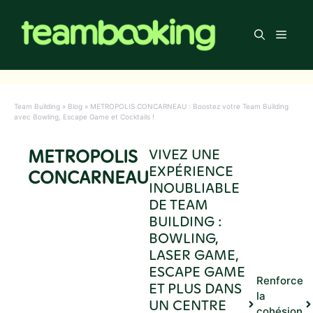
Aller
au
Men
contenu
Team Building
»
Blog
»
METROPOLIS CONCARNEAU : Boostez votre Team Building
avec Bowling, Escape Game et Cocktails !
METROPOLIS
VIVEZ UNE
EXPÉRIENCE
CONCARNEAU
INOUBLIABLE
DE TEAM
BUILDING :
BOWLING,
LASER GAME,
ESCAPE GAME
Renforce
ET PLUS DANS
la
UN CENTRE
cohésion