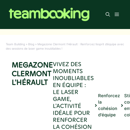
Aller
au
Men
contenu
Team Building
»
Blog
»
Megazone Clermont l’Hérault : Renforcez l’esprit d’équipe avec
des sessions de laser game inoubliables !
MEGAZONE
VIVEZ DES
MOMENTS
CLERMONT
INOUBLIABLES
L'HÉRAULT
EN ÉQUIPE :
LE LASER
Renforcez
St
GAME,
la
co
L'ACTIVITÉ
cohésion
en
IDÉALE POUR
d'équipe
co
RENFORCER
LA COHÉSION