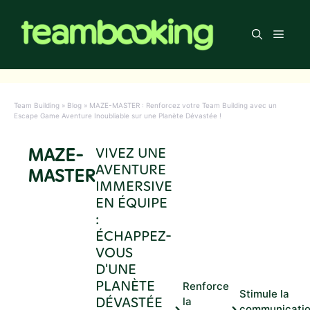
Aller
au
Men
contenu
Team Building
»
Blog
»
MAZE-MASTER : Renforcez votre Team Building avec un
Escape Game Aventure Inoubliable sur une Planète Dévastée !
MAZE-
VIVEZ UNE
AVENTURE
MASTER
IMMERSIVE
EN ÉQUIPE
:
ÉCHAPPEZ-
VOUS
D'UNE
PLANÈTE
Renforce
Stimule la
DÉVASTÉE
la
communicati