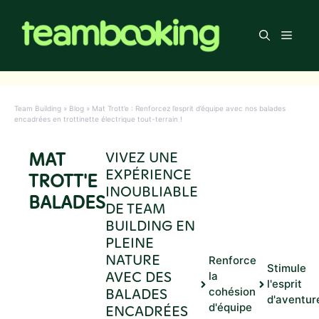
Aller
au
Men
contenu
Team Building
»
Blog
»
Mat Trott’e : Renforcez l’esprit d’équipe avec nos balades
encadrées en trottinette électrique tout-terrain !
MAT
VIVEZ UNE
EXPÉRIENCE
TROTT'E
INOUBLIABLE
BALADES
DE TEAM
BUILDING EN
PLEINE
NATURE
Renforce
Stimule
AVEC DES
la
l'esprit
BALADES
cohésion
d'aventur
d'équipe
ENCADRÉES