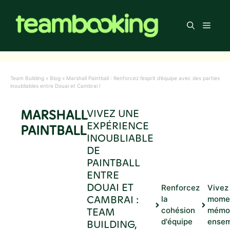
Aller
au
Men
contenu
Team Building
»
Blog
»
Marshall Paintball : Renforcez l’esprit d’équipe avec des parties
inoubliables entre Douai et Cambrai !
MARSHALL
VIVEZ UNE
EXPÉRIENCE
PAINTBALL
INOUBLIABLE
DE
PAINTBALL
ENTRE
DOUAI ET
Renforcez
Vivez
CAMBRAI :
la
mome
TEAM
cohésion
mémo
d'équipe
ensem
BUILDING,