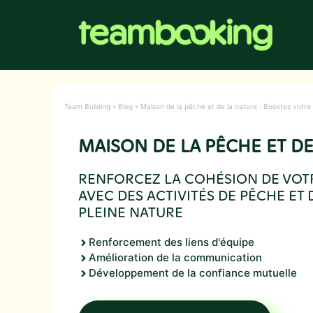
Aller
au
contenu
Team Building
»
Blog
»
Maison de la pêche et de la nature : Boostez votre 
MAISON DE LA PÊCHE ET DE
RENFORCEZ LA COHÉSION DE VOT
AVEC DES ACTIVITÉS DE PÊCHE ET
PLEINE NATURE
Renforcement des liens d'équipe
Amélioration de la communication
Développement de la confiance mutuelle