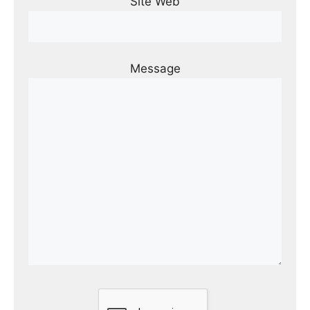
Site Web
Message