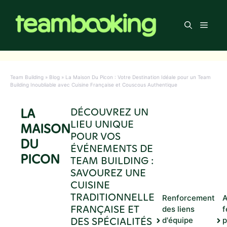
Aller
au
Men
contenu
Team Building
»
Blog
»
La Maison Du Picon : Votre Destination Idéale pour un Team
Building Inoubliable avec Cuisine Française et Couscous Authentique
LA
DÉCOUVREZ UN
LIEU UNIQUE
MAISON
POUR VOS
DU
ÉVÉNEMENTS DE
PICON
TEAM BUILDING :
SAVOUREZ UNE
CUISINE
TRADITIONNELLE
Renforcement
FRANÇAISE ET
des liens
f
DES SPÉCIALITÉS
d'équipe
p