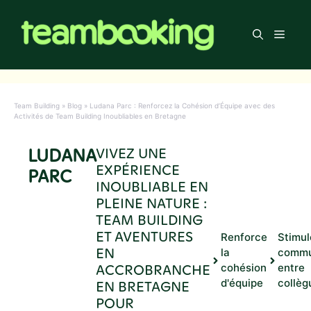
Aller
au
Men
contenu
Team Building
»
Blog
»
Ludana Parc : Renforcez la Cohésion d’Équipe avec des
Activités de Team Building Inoubliables en Bretagne
LUDANA
VIVEZ UNE
EXPÉRIENCE
PARC
INOUBLIABLE EN
PLEINE NATURE :
TEAM BUILDING
ET AVENTURES
Renforce
Stimul
EN
la
commu
ACCROBRANCHE
cohésion
entre
d'équipe
collèg
EN BRETAGNE
POUR