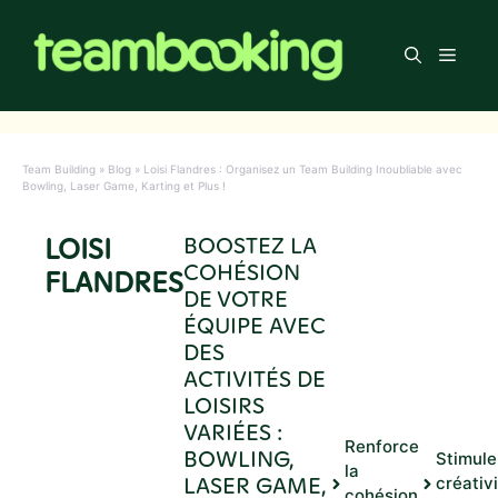
Aller
au
Men
contenu
Team Building
»
Blog
»
Loisi Flandres : Organisez un Team Building Inoubliable avec
Bowling, Laser Game, Karting et Plus !
LOISI
BOOSTEZ LA
COHÉSION
FLANDRES
DE VOTRE
ÉQUIPE AVEC
DES
ACTIVITÉS DE
LOISIRS
VARIÉES :
Renforce
BOWLING,
Stimule
la
LASER GAME,
créativ
cohésion