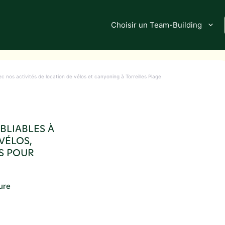
Choisir un Team-Building
c nos activités de location de vélos et canyoning à Torreilles Plage
BLIABLES À
VÉLOS,
S POUR
ure