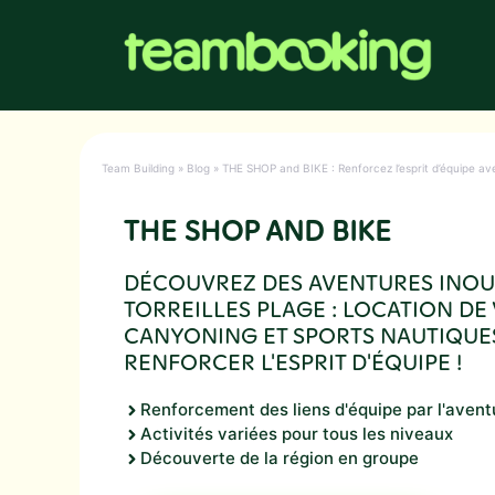
Aller
au
contenu
Team Building
»
Blog
»
THE SHOP and BIKE : Renforcez l’esprit d’équipe ave
THE SHOP AND BIKE
DÉCOUVREZ DES AVENTURES INOU
TORREILLES PLAGE : LOCATION DE 
CANYONING ET SPORTS NAUTIQUE
RENFORCER L'ESPRIT D'ÉQUIPE !
Renforcement des liens d'équipe par l'avent
Activités variées pour tous les niveaux
Découverte de la région en groupe