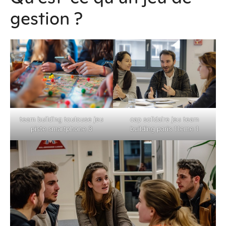
gestion ?
team building toulouse jeu
cap solidaire jeu team
piste smartphone 3
building paris 11eme 1