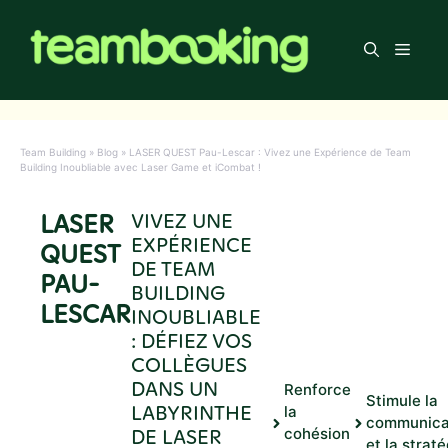
Aller
au
Men
contenu
Team Building
»
Blog
»
LASER QUEST Pau-Lescar : Vivez une Expérience de Team
Building Inoubliable avec Laser Game et iCombat !
LASER
VIVEZ UNE
EXPÉRIENCE
QUEST
DE TEAM
PAU-
BUILDING
LESCAR
INOUBLIABLE
: DÉFIEZ VOS
COLLÈGUES
DANS UN
Renforce
Stimule la
LABYRINTHE
la
communica
DE LASER
cohésion
et la straté