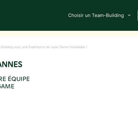
Choisir un Team-Building
Building avec une Expérience de Laser Game Inoubliable !
ANNES
RE ÉQUIPE
 GAME