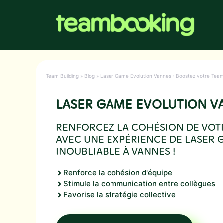
Aller
au
contenu
Team Building
»
Blog
»
Laser Game Evolution Vannes : Boostez votre Team 
LASER GAME EVOLUTION V
RENFORCEZ LA COHÉSION DE VOT
AVEC UNE EXPÉRIENCE DE LASER
INOUBLIABLE À VANNES !
Renforce la cohésion d'équipe
Stimule la communication entre collègues
Favorise la stratégie collective