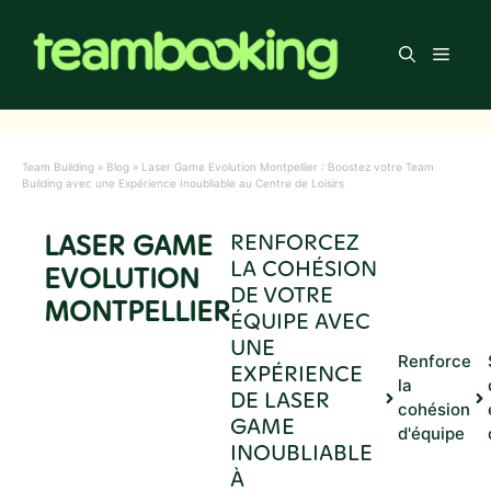
Aller
au
Men
contenu
Team Building
»
Blog
»
Laser Game Evolution Montpellier : Boostez votre Team
Building avec une Expérience Inoubliable au Centre de Loisirs
LASER GAME
RENFORCEZ
LA COHÉSION
EVOLUTION
DE VOTRE
MONTPELLIER
ÉQUIPE AVEC
UNE
Renforce
EXPÉRIENCE
la
DE LASER
cohésion
GAME
d'équipe
INOUBLIABLE
À