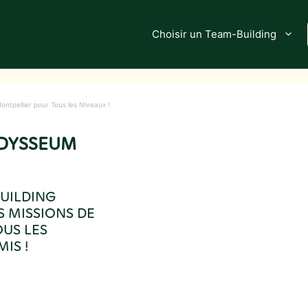
Choisir un Team-Building
ontpellier pour Tous les Niveaux !
ODYSSEUM
BUILDING
S MISSIONS DE
US LES
IS !