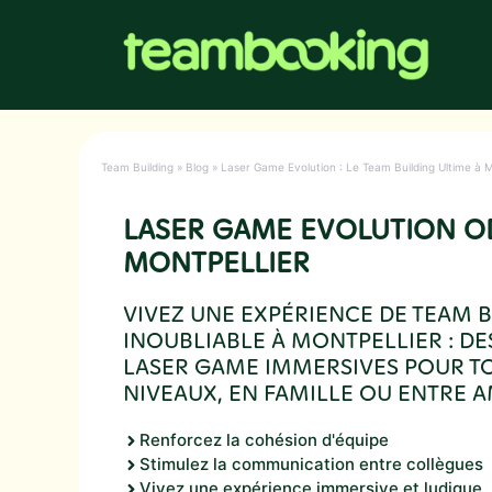
Aller
au
contenu
Team Building
»
Blog
»
Laser Game Evolution : Le Team Building Ultime à M
LASER GAME EVOLUTION 
MONTPELLIER
VIVEZ UNE EXPÉRIENCE DE TEAM 
INOUBLIABLE À MONTPELLIER : DE
LASER GAME IMMERSIVES POUR TO
NIVEAUX, EN FAMILLE OU ENTRE AM
Renforcez la cohésion d'équipe
Stimulez la communication entre collègues
Vivez une expérience immersive et ludique