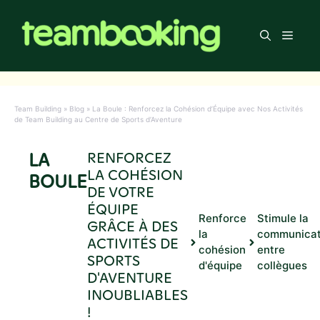
Aller
au
Men
contenu
Team Building
»
Blog
»
La Boule : Renforcez la Cohésion d’Équipe avec Nos Activités
de Team Building au Centre de Sports d’Aventure
LA
RENFORCEZ
LA COHÉSION
BOULE
DE VOTRE
ÉQUIPE
Renforce
Stimule la
GRÂCE À DES
la
communicat
ACTIVITÉS DE
cohésion
entre
SPORTS
d'équipe
collègues
D'AVENTURE
INOUBLIABLES
!