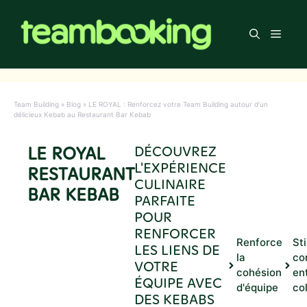
Aller
au
Men
contenu
Team Building
»
Blog
»
LE ROYAL : Renforcez votre Team Building autour d’un
délicieux Kebab au Restaurant Bar Kebab
LE ROYAL
DÉCOUVREZ
L'EXPÉRIENCE
RESTAURANT
CULINAIRE
BAR KEBAB
PARFAITE
POUR
RENFORCER
Renforce
St
LES LIENS DE
la
co
VOTRE
cohésion
en
ÉQUIPE AVEC
d'équipe
co
DES KEBABS