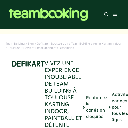
Aller
au
Men
contenu
Team Building
»
Blog
»
DefiKart : Boostez votre Team Building avec le Karting Indoor
à Toulouse – Devis et Renseignements Disponibles !
DEFIKART
VIVEZ UNE
EXPÉRIENCE
INOUBLIABLE
DE TEAM
BUILDING À
Activit
TOULOUSE :
Renforcez
variées
KARTING
la
pour
INDOOR,
cohésion
tous les
d'équipe
PAINTBALL ET
âges
DÉTENTE