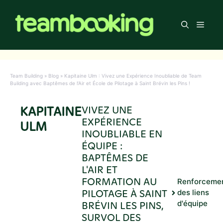
Aller
au
Men
contenu
Team Building
»
Blog
»
Kapitaine Ulm : Vivez une Expérience Inoubliable de Team
Building avec Baptêmes de l’Air et École de Pilotage à Saint Brévin les Pins !
KAPITAINE
VIVEZ UNE
EXPÉRIENCE
ULM
INOUBLIABLE EN
ÉQUIPE :
BAPTÊMES DE
L'AIR ET
FORMATION AU
Renforceme
PILOTAGE À SAINT
des liens
BRÉVIN LES PINS,
d'équipe
SURVOL DES