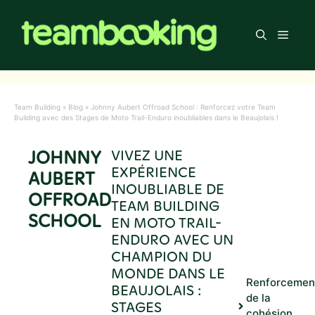
Aller
au
Men
contenu
Team Building
»
Blog
»
Johnny Aubert Offroad School : Renforcez votre Team
Building avec des Stages de Moto Trail-Enduro inoubliables dans le Beaujolais !
JOHNNY
VIVEZ UNE
EXPÉRIENCE
AUBERT
INOUBLIABLE DE
OFFROAD
TEAM BUILDING
SCHOOL
EN MOTO TRAIL-
ENDURO AVEC UN
CHAMPION DU
MONDE DANS LE
Renforcemen
BEAUJOLAIS :
de la
STAGES
cohésion