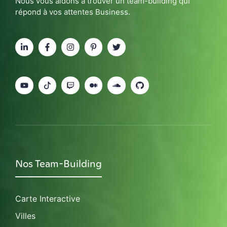
Nous vous aidons à trouver un team-building qui
répond à vos attentes Business.
Nos Team-Building
Carte Interactive
Villes