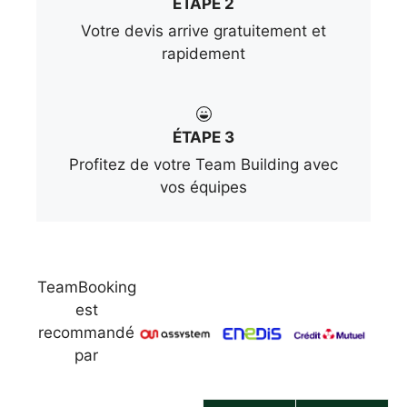
ÉTAPE 2
Votre devis arrive gratuitement et
rapidement
ÉTAPE 3
Profitez de votre Team Building avec
vos équipes
TeamBooking
est
recommandé
par