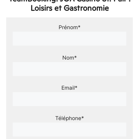
Loisirs et Gastronomie
Prénom*
Nom*
Email*
Téléphone*