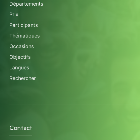
Départements
Prix
Participants
Thématiques
Occasions
Objectifs
Langues
Rechercher
Contact