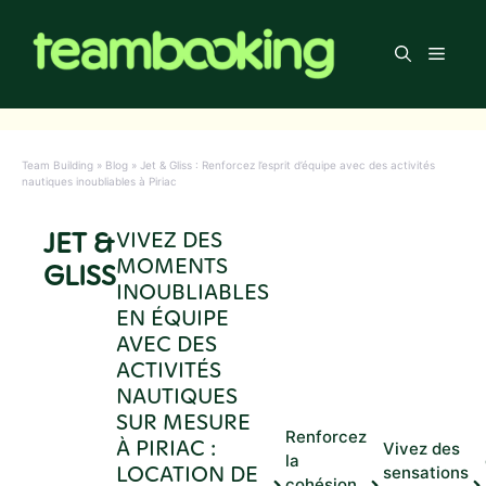
Aller
au
Men
contenu
Team Building
»
Blog
»
Jet & Gliss : Renforcez l’esprit d’équipe avec des activités
nautiques inoubliables à Piriac
JET &
VIVEZ DES
MOMENTS
GLISS
INOUBLIABLES
EN ÉQUIPE
AVEC DES
ACTIVITÉS
NAUTIQUES
SUR MESURE
Renforcez
À PIRIAC :
Vivez des
la
LOCATION DE
sensations
cohésion