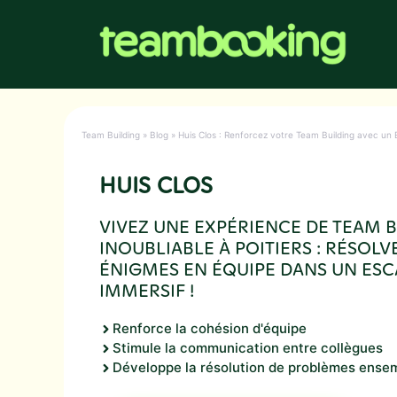
Aller
au
contenu
Team Building
»
Blog
»
Huis Clos : Renforcez votre Team Building avec un 
HUIS CLOS
VIVEZ UNE EXPÉRIENCE DE TEAM 
INOUBLIABLE À POITIERS : RÉSOLV
ÉNIGMES EN ÉQUIPE DANS UN ES
IMMERSIF !
Renforce la cohésion d'équipe
Stimule la communication entre collègues
Développe la résolution de problèmes ense