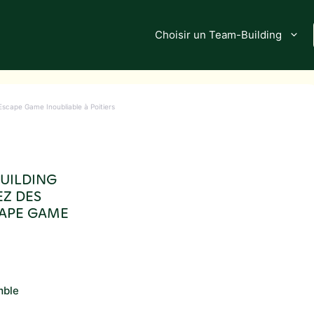
Choisir un Team-Building
Escape Game Inoubliable à Poitiers
BUILDING
EZ DES
CAPE GAME
mble