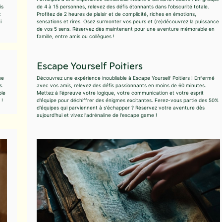
is
de 4 à 15 personnes, relevez des défis étonnants dans l'obscurité totale.
z
Profitez de 2 heures de plaisir et de complicité, riches en émotions,
i
sensations et rires. Osez surmonter vos peurs et (re)découvrez la puissance
de vos 5 sens. Réservez dès maintenant pour une aventure mémorable en
famille, entre amis ou collègues !
Escape Yourself Poitiers
ne
Découvrez une expérience inoubliable à Escape Yourself Poitiers ! Enfermé
s.
avec vos amis, relevez des défis passionnants en moins de 60 minutes.
ble
Mettez à l'épreuve votre logique, votre communication et votre esprit
 !
d'équipe pour déchiffrer des énigmes excitantes. Ferez-vous partie des 50%
d'équipes qui parviennent à s'échapper ? Réservez votre aventure dès
aujourd'hui et vivez l'adrénaline de l'escape game !