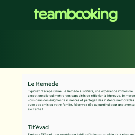
Aller
au
contenu
Le Remède
Explorez l'Escape Game Le Remède à Poitiers, une expérience immersive
exceptionnelle qui mettra vos capacités de réflexion à l'épreuve. Immerg
vous dans des énigmes fascinantes et partagez des instants mémorables
avec vos amis ou votre famille. Réservez dès aujourd'hui pour une aventu
excitante !
Tit'évad
Explorez Tit’évad, une expérience inédite d'énigmes en plein air à vivre en