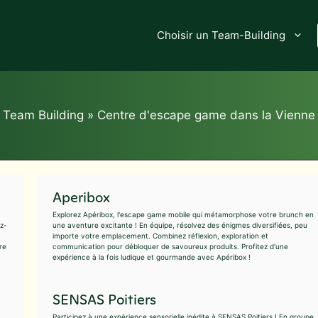
Choisir un Team-Building
Team Building
»
Centre d'escape game dans la Vienne
Aperibox
Explorez Apéribox, l'escape game mobile qui métamorphose votre brunch en
ez-
une aventure excitante ! En équipe, résolvez des énigmes diversifiées, peu
importe votre emplacement. Combinez réflexion, exploration et
re
communication pour débloquer de savoureux produits. Profitez d'une
expérience à la fois ludique et gourmande avec Apéribox !
SENSAS Poitiers
Participez à une expérience sensorielle inédite à SENSAS Poitiers ! En groupe