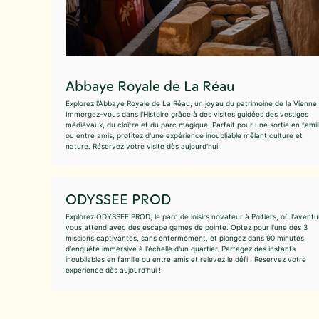
Abbaye Royale de La Réau
Explorez l'Abbaye Royale de La Réau, un joyau du patrimoine de la Vienne.
Immergez-vous dans l'Histoire grâce à des visites guidées des vestiges
médiévaux, du cloître et du parc magique. Parfait pour une sortie en famil
ou entre amis, profitez d'une expérience inoubliable mêlant culture et
nature. Réservez votre visite dès aujourd'hui !
ODYSSEE PROD
Explorez ODYSSEE PROD, le parc de loisirs novateur à Poitiers, où l'aventu
vous attend avec des escape games de pointe. Optez pour l'une des 3
missions captivantes, sans enfermement, et plongez dans 90 minutes
d'enquête immersive à l'échelle d'un quartier. Partagez des instants
inoubliables en famille ou entre amis et relevez le défi ! Réservez votre
expérience dès aujourd'hui !