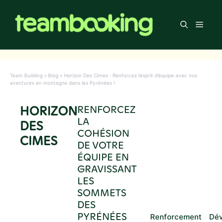
Aller
au
Men
contenu
Team Building
»
Blog
»
Horizon Des Cimes : Renforcez l’esprit d’équipe avec nos
aventures en montagne dans les Pyrénées !
HORIZON
RENFORCEZ
LA
DES
COHÉSION
CIMES
DE VOTRE
ÉQUIPE EN
GRAVISSANT
LES
SOMMETS
DES
PYRÉNÉES
Renforcement
Dé