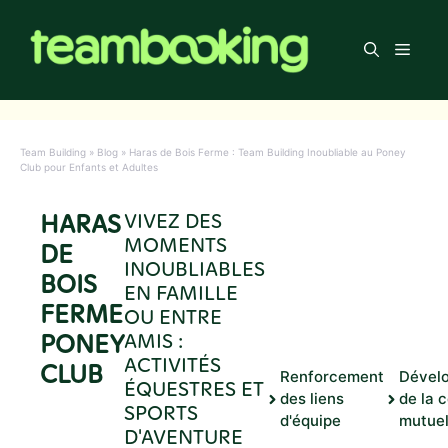
Aller
au
Men
contenu
Team Building
»
Blog
»
Haras de Bois Ferme : Team Building Inoubliable au Poney
Club pour Enfants et Adultes
HARAS
VIVEZ DES
MOMENTS
DE
INOUBLIABLES
BOIS
EN FAMILLE
FERME
OU ENTRE
PONEY
AMIS :
ACTIVITÉS
CLUB
Renforcement
Dével
ÉQUESTRES ET
des liens
de la 
SPORTS
d'équipe
mutuel
D'AVENTURE