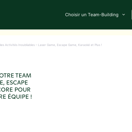
Choisir un Team-Building
des Activités Inoubliables – Laser Game, Escape Game, Karaoké et Plus !
VOTRE TEAM
E, ESCAPE
CORE POUR
E ÉQUIPE !