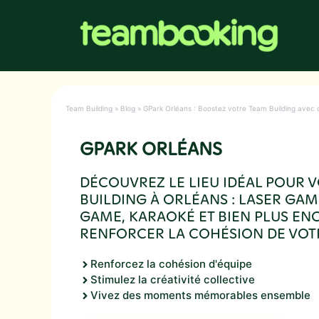
Aller
au
contenu
Team Building
»
Blog
»
GPark Orléans : Boostez votre Team Building avec 
GPARK ORLÉANS
DÉCOUVREZ LE LIEU IDÉAL POUR 
BUILDING À ORLÉANS : LASER GAM
GAME, KARAOKÉ ET BIEN PLUS EN
RENFORCER LA COHÉSION DE VOTR
Renforcez la cohésion d'équipe
Stimulez la créativité collective
Vivez des moments mémorables ensemble