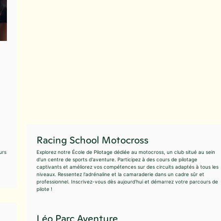
Racing School Motocross
urs
Explorez notre École de Pilotage dédiée au motocross, un club situé au sein
d'un centre de sports d'aventure. Participez à des cours de pilotage
captivants et améliorez vos compétences sur des circuits adaptés à tous les
niveaux. Ressentez l'adrénaline et la camaraderie dans un cadre sûr et
professionnel. Inscrivez-vous dès aujourd'hui et démarrez votre parcours de
pilote !
Léo Parc Aventure