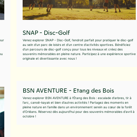
SNAP - Disc-Golf
our
Venez explorer SNAP - Disc-Golf, l'endroit parfait pour pratiquer le disc-golf
au sein d'un parc de loisirs et d'un centre d'activités sportives. Bénéficiez
d'un parcours de disc-golf conçu pour tous les niveaux et créez des
ou
souvenirs mémorables en pleine nature. Participez à une expérience sportive
originale et divertissante avec nous !
BSN AVENTURE - Etang des Bois
Venez explorer BSN AVENTURE à l'Étang des Bois : escalade d'arbres, tir à
l'arc, canoë-kayak et bien d'autres activités ! Partagez des moments en
pleine nature en famille dans un environnement serein au cœur de la forêt
d'Orléans. Réservez dès aujourd'hui pour des souvenirs mémorables d'avril à
octobre !