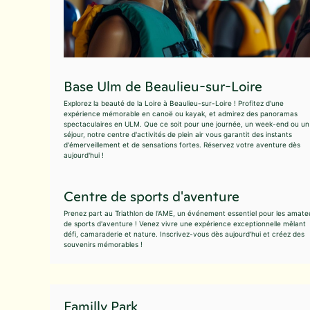
Base Ulm de Beaulieu-sur-Loire
Explorez la beauté de la Loire à Beaulieu-sur-Loire ! Profitez d'une
expérience mémorable en canoë ou kayak, et admirez des panoramas
spectaculaires en ULM. Que ce soit pour une journée, un week-end ou un
séjour, notre centre d'activités de plein air vous garantit des instants
d'émerveillement et de sensations fortes. Réservez votre aventure dès
aujourd'hui !
Centre de sports d'aventure
Prenez part au Triathlon de l'AME, un événement essentiel pour les amate
de sports d'aventure ! Venez vivre une expérience exceptionnelle mêlant
défi, camaraderie et nature. Inscrivez-vous dès aujourd'hui et créez des
souvenirs mémorables !
Familly Park