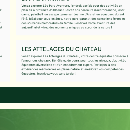
Venez explorer Léo Parc Aventure, l'endroit parfait pour des activités en
ez
plein air à proximité d'Orléans ! Testez nos parcours d'accrobranche, laser
game, paintball, un escape game sur Jeanne d'Arc et un aquaparc durant
l'été. Idéal pour tous les âges, notre parc garantit des sensations fortes et
r
des souvenirs mémorables en famille. Réservez votre aventure dès
et
aujourd'hui et vivez des moments uniques au cœur de la nature !
LES ATTELAGES DU CHATEAU
de
Venez explorer Les Attelages du Château, votre centre équestre consacré à
l'amour des chevaux. Bénéficiez de cours pour tous les niveaux, d'activités
équestres diversifiées et d'un encadrement expert. Participez à des
expériences mémorables en pleine nature et améliorez vos compétences
équestres. Inscrivez-vous sans tarder !