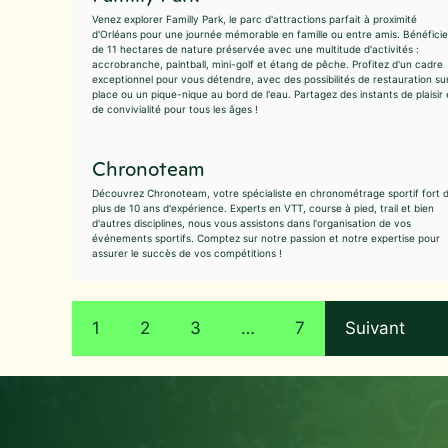
Venez explorer Familly Park, le parc d'attractions parfait à proximité
d'Orléans pour une journée mémorable en famille ou entre amis. Bénéfici
de 11 hectares de nature préservée avec une multitude d'activités :
accrobranche, paintball, mini-golf et étang de pêche. Profitez d'un cadre
exceptionnel pour vous détendre, avec des possibilités de restauration su
place ou un pique-nique au bord de l'eau. Partagez des instants de plaisir 
de convivialité pour tous les âges !
Chronoteam
Découvrez Chronoteam, votre spécialiste en chronométrage sportif fort 
plus de 10 ans d'expérience. Experts en VTT, course à pied, trail et bien
d'autres disciplines, nous vous assistons dans l'organisation de vos
événements sportifs. Comptez sur notre passion et notre expertise pour
assurer le succès de vos compétitions !
1
2
3
…
7
Suivant