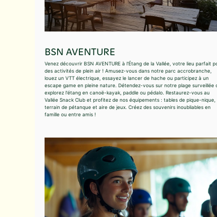
BSN AVENTURE
Venez découvrir BSN AVENTURE à l'Étang de la Vallée, votre lieu parfait p
des activités de plein air ! Amusez-vous dans notre parc accrobranche,
louez un VTT électrique, essayez le lancer de hache ou participez à un
escape game en pleine nature. Détendez-vous sur notre plage surveillée 
explorez l'étang en canoë-kayak, paddle ou pédalo. Restaurez-vous au
Vallée Snack Club et profitez de nos équipements : tables de pique-nique,
terrain de pétanque et aire de jeux. Créez des souvenirs inoubliables en
famille ou entre amis !