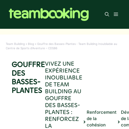
Aller
au
Men
contenu
Team Building
»
Blog
»
Gouffre des Basses-Plantes : Team Building Inoubliable au
Centre de Sports d’Aventure – CDS86
GOUFFRE
VIVEZ UNE
EXPÉRIENCE
DES
INOUBLIABLE
BASSES-
DE TEAM
PLANTES
BUILDING AU
GOUFFRE
DES BASSES-
PLANTES :
Renforcement
Dév
RENFORCEZ
de la
de l
LA
cohésion
com