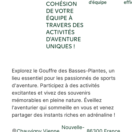
d'équipe
eff
COHÉSION
DE VOTRE
ÉQUIPE À
TRAVERS DES
ACTIVITÉS
D'AVENTURE
UNIQUES !
Explorez le Gouffre des Basses-Plantes, un
lieu essentiel pour les passionnés de sports
d'aventure. Participez à des activités
excitantes et vivez des souvenirs
mémorables en pleine nature. Éveillez
l'aventurier qui sommeille en vous et venez
partager des instants riches en adrénaline !
Nouvelle-
Chauvigny
,
Vienne
,
,
86300
,
France