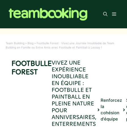
Aller
au
Men
contenu
Team Building
»
Blog
»
Footbulle Forest : Vivez une Journée Inoubliable de Team
Building en Famille ou Entre Amis avec Footbulle et Paintball à Lessay !
FOOTBULLE
VIVEZ UNE
EXPÉRIENCE
FOREST
INOUBLIABLE
EN ÉQUIPE :
FOOTBULLE ET
PAINTBALL EN
Renforcez
PLEINE NATURE
la
POUR
cohésion
ANNIVERSAIRES,
d'équipe
ENTERREMENTS